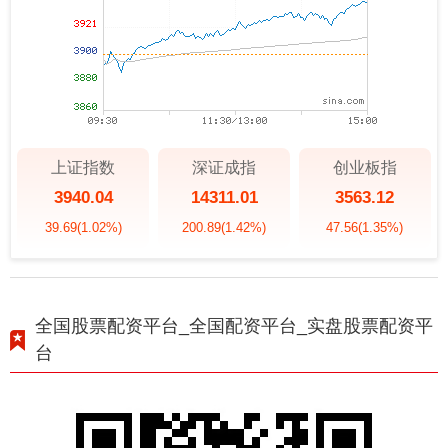
上证指数
深证成指
创业板指
3940.04
14311.01
3563.12
39.69
(1.02%)
200.89
(1.42%)
47.56
(1.35%)
全国股票配资平台_全国配资平台_实盘股票配资平
台