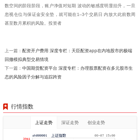
数空间的阶段阶段，账户净值对短期 波动的敏感度明显抬升，一旦
忽视仓位与保证金安全垫，就可能在1–3个交易日 内放大此前数周
甚至数月累积的风险。投资者
配资开户费用 深度专栏：天臣配资app在内地股市的极端
上一篇：
回撤模拟典型交易情境
中国期货配资平台 深度专栏：办理股票配资在多元股市生
下一篇：
态的风险因子分解与追踪跨资
行情指数
上证走势
深证走势
创业走势