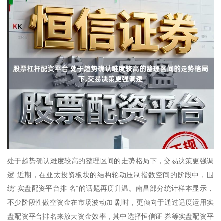
处于趋势确认难度较高的整理区间的走势格局下，交易决策更强调
逻 近期，在亚太投资板块的结构轮动压制指数空间的阶段中，围
绕“实盘配资平台排 名”的话题再度升温。南昌部分统计样本显示，
不少阶段性做空资金在市场波动加 剧时，更倾向于通过适度运用实
盘配资平台排名来放大资金效率，其中选择恒信证 券等实盘配资平