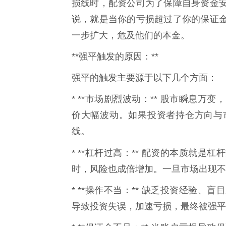
损线时，配资公司为了保障自身资金
说，就是当你的亏损超过了你的保证
一步扩大，危及他们的本金。
**强平触发的原因：**
强平的触发主要源于以下几个方面：
* **市场剧烈波动：** 股市瞬息
价大幅波动。如果投资者持仓方向与
线。
* **杠杆过高：** 配资的本质就是
时，风险也成倍增加。一旦市场出现不
* **操作不当：** 缺乏投资经验
导致投资失误，加速亏损，最终被强平