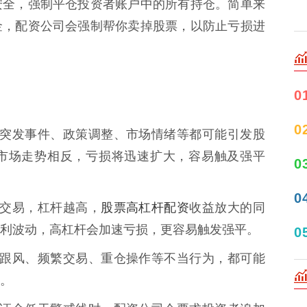
安全，强制平仓投资者账户中的所有持仓。简单来
金，配资公司会强制帮你卖掉股票，以防止亏损进
0
0
万变，突发事件、政策调整、市场情绪等都可能引发股
市场走势相反，亏损将迅速扩大，容易触及强平
0
0
股票高杠杆配资
杠杆交易，杠杆越高，
收益放大的同
利波动，高杠杆会加速亏损，更容易触发强平。
0
、盲目跟风、频繁交易、重仓操作等不当行为，都可能
。