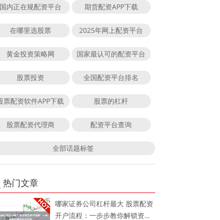
国内正在规配资平台
期货配资APP下载
在哪里选股票
2025年网上配资平台
黄金投资策略网
国家最认可的配资平台
股票投资
全国配资平台排名
股票配资软件APP下载
股票的杠杆
股票配资代理商
配资平台查询
全部话题标签
热门文章
哪家证券公司杠杆最大 股票配资
开户流程：一步步教你解锁资金