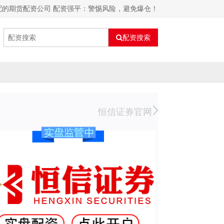
起配的期货配资公司 配资强平：警惕风险，避免爆仓！
配资搜索
恒信证券官网