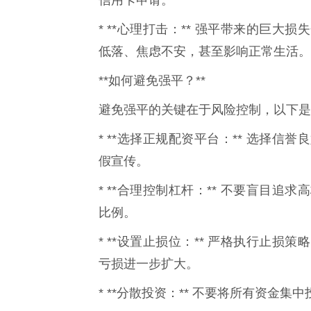
* **心理打击：** 强平带来的巨
低落、焦虑不安，甚至影响正常生活。
**如何避免强平？**
避免强平的关键在于风险控制，以下是
* **选择正规配资平台：** 选择
假宣传。
* **合理控制杠杆：** 不要盲目
比例。
* **设置止损位：** 严格执行止
亏损进一步扩大。
* **分散投资：** 不要将所有资金