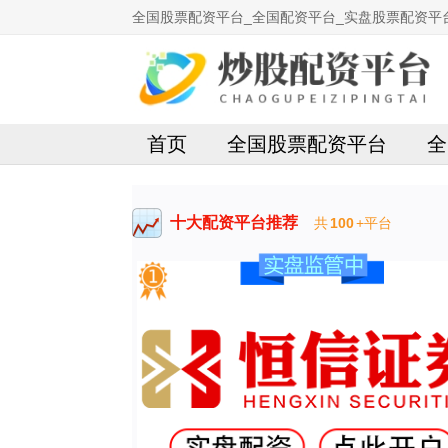
全国股票配资平台_全国配资平台_实盘股票配资平
首页
全国股票配资平台
全
十大配资平台推荐
共
100
+平台