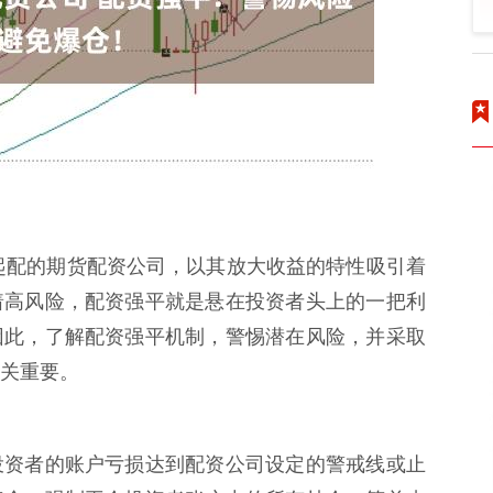
元起配的期货配资公司，以其放大收益的特性吸引着
着高风险，配资强平就是悬在投资者头上的一把利
因此，了解配资强平机制，警惕潜在风险，并采取
关重要。
投资者的账户亏损达到配资公司设定的警戒线或止