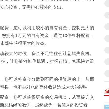
安心投资，无需担心额外的支出。
 通过配资，您可以利用较小的自有资金，控制更大的
您拥有1万元的自有资金，通过10倍杠杆配资，
在市场中获得更大的收益。
行情波动较大的时候，资金不足往往会让您错失良机。
支持，让您能够抓住机遇，把握行情，实现快速盈
过配资，您可以将资金分散到不同的投资标的上，从而
亏损，也不会对您的整体收益造成太大的影响。
 通过配资，您可以获得更多的交易机会，从而提升交
断总结经验教训，最终成为一名优秀的投资者。