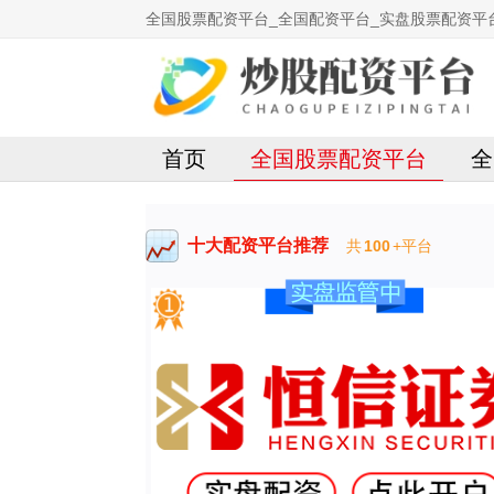
全国股票配资平台_全国配资平台_实盘股票配资平
首页
全国股票配资平台
全
十大配资平台推荐
共
100
+平台