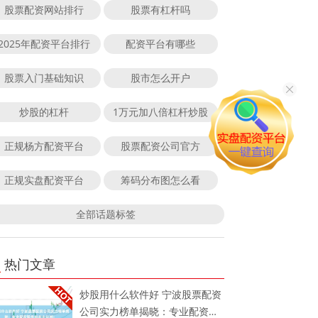
股票配资网站排行
股票有杠杆吗
2025年配资平台排行
配资平台有哪些
股票入门基础知识
股市怎么开户
炒股的杠杆
1万元加八倍杠杆炒股
正规杨方配资平台
股票配资公司官方
正规实盘配资平台
筹码分布图怎么看
全部话题标签
热门文章
炒股用什么软件好 宁波股票配资
公司实力榜单揭晓：专业配资服