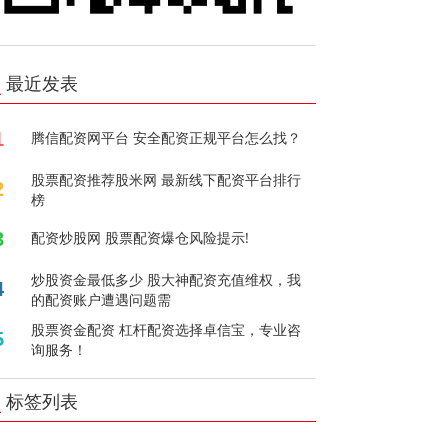
最近发表
1
腾信配资网平台 安全配资正规平台怎么找？
股票配资推荐股米网 最新线下配资平台排行
2
榜
3
配资炒股网 股票配资爆仓风险提示!
炒股资金最低多少 股大神配资充值维权，我
4
的配资账户遭遇问题需
股票资金配资 杠杆配资选择卓信宝，专业咨
5
询服务！
标签列表