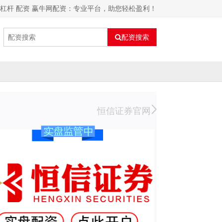
杠杆 配资 赢牛网配资：专业平台，助您轻松盈利！
配资搜索
恒信证券官网