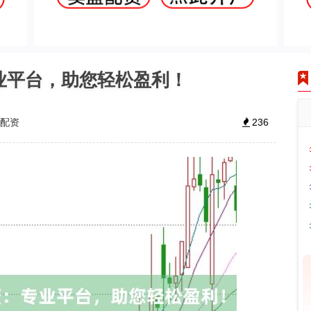
专业平台，助您轻松盈利！
 配资
236