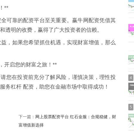
**
安全可靠的配资平台至关重要。赢牛网配资凭借其
和透明的收费，赢得了广大投资者的信赖。
收益，如果您希望抓住机遇，实现财富增值，那么
，开启您的财富之旅！**
险，请您在投资前充分了解风险，谨慎决策，理性投
4
服务杠杆 配资，助您在金融市场中取得成功！
5
网上股票配资平台 红石金服：合规稳健，财
下一篇：
富增值新选择