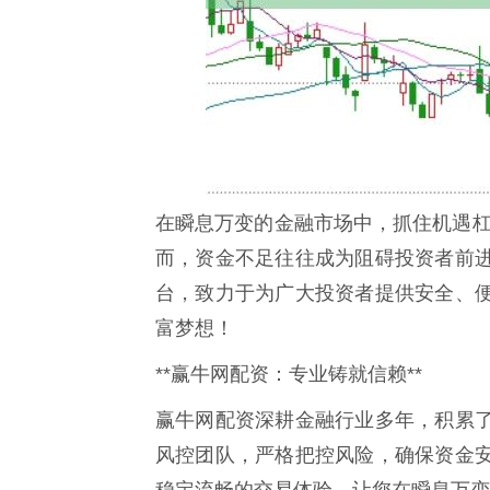
在瞬息万变的金融市场中，抓住机遇杠
而，资金不足往往成为阻碍投资者前
台，致力于为广大投资者提供安全、
富梦想！
**赢牛网配资：专业铸就信赖**
赢牛网配资深耕金融行业多年，积累
风控团队，严格把控风险，确保资金
稳定流畅的交易体验，让您在瞬息万变