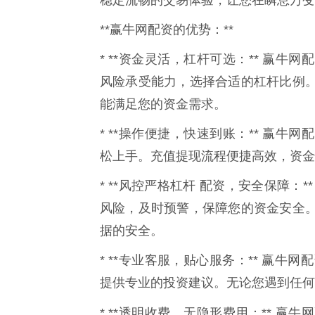
**赢牛网配资的优势：**
* **资金灵活，杠杆可选：** 赢
风险承受能力，选择合适的杠杆比例
能满足您的资金需求。
* **操作便捷，快速到账：** 赢
松上手。充值提现流程便捷高效，资金
* **风控严格杠杆 配资，安全保障
风险，及时预警，保障您的资金安全
据的安全。
* **专业客服，贴心服务：** 赢牛
提供专业的投资建议。无论您遇到任何
* **透明收费，无隐形费用：** 