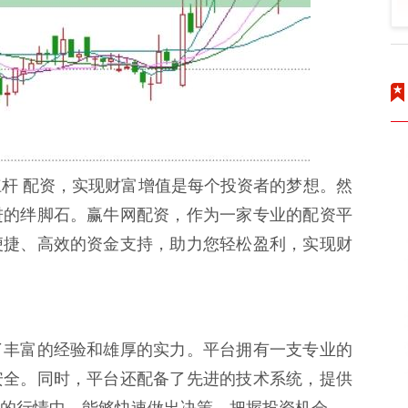
杆 配资，实现财富增值是每个投资者的梦想。然
进的绊脚石。赢牛网配资，作为一家专业的配资平
便捷、高效的资金支持，助力您轻松盈利，实现财
了丰富的经验和雄厚的实力。平台拥有一支专业的
安全。同时，平台还配备了先进的技术系统，提供
的行情中，能够快速做出决策，把握投资机会。