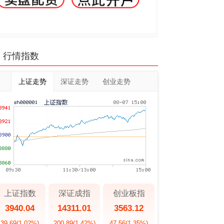
行情指数
上证走势
深证走势
创业走势
上证指数
深证成指
创业板指
3940.04
14311.01
3563.12
39.69
(1.02%)
200.89
(1.42%)
47.56
(1.35%)