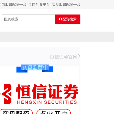
全国股票配资平台_全国配资平台_实盘股票配资平台
配资搜索
恒信证券官网