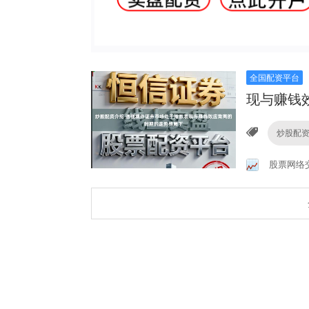
全国配资平台
现与赚钱
炒股配
股票网络