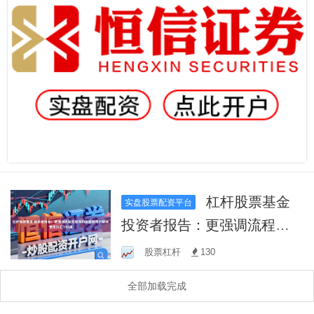
杠杆股票基金
实盘股票配资平台
投资者报告：更强调流程完
整性的制度型用户群体使用
股票杠杆
130
外汇110网
全部加载完成