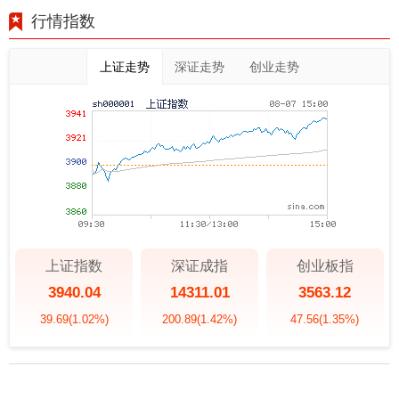
行情指数
上证走势
深证走势
创业走势
上证指数
深证成指
创业板指
3940.04
14311.01
3563.12
39.69
(1.02%)
200.89
(1.42%)
47.56
(1.35%)