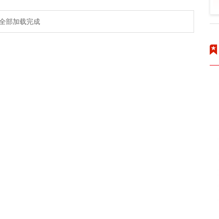
全部加载完成