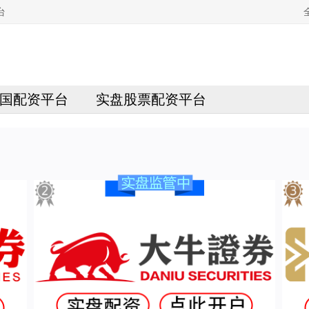
台
国配资平台
实盘股票配资平台