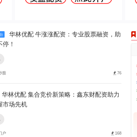
华林优配 牛涨涨配资：专业股票融资，助
台
不停！
配
炒股
76
华林优配 集合竞价新策略：鑫东财配资助力
握市场先机
配
门户
168