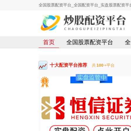
全国股票配资平台_全国配资平台_实盘股票配资平
首页
全国股票配资平台
全
十大配资平台推荐
共
100
+平台