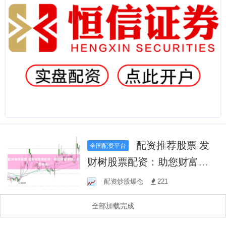
配资推荐股票 发
全国配资平台
财树股票配资：助您财富增
值，股市掘金！
配资炒股爆仓
221
全部加载完成