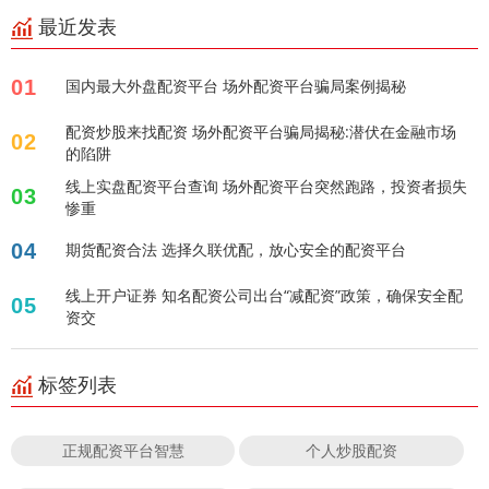
最近发表
01
国内最大外盘配资平台 场外配资平台骗局案例揭秘
配资炒股来找配资 场外配资平台骗局揭秘:潜伏在金融市场
02
的陷阱
线上实盘配资平台查询 场外配资平台突然跑路，投资者损失
03
惨重
04
期货配资合法 选择久联优配，放心安全的配资平台
线上开户证券 知名配资公司出台“减配资”政策，确保安全配
05
资交
标签列表
正规配资平台智慧
个人炒股配资