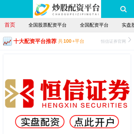
首页
全国股票配资平台
全国配资平台
实盘
十大配资平台推荐
恒信证券官网
共
100
+平台