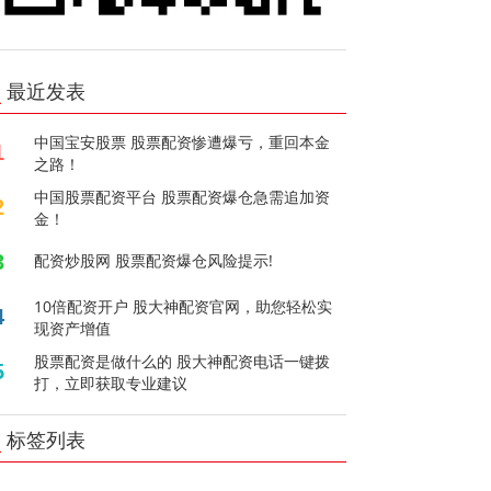
最近发表
中国宝安股票 股票配资惨遭爆亏，重回本金
1
之路！
中国股票配资平台 股票配资爆仓急需追加资
2
金！
3
配资炒股网 股票配资爆仓风险提示!
10倍配资开户 股大神配资官网，助您轻松实
4
现资产增值
股票配资是做什么的 股大神配资电话一键拨
5
打，立即获取专业建议
标签列表