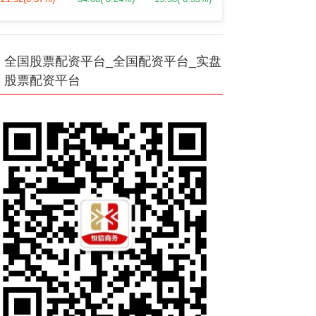
全国股票配资平台_全国配资平台_实盘
股票配资平台