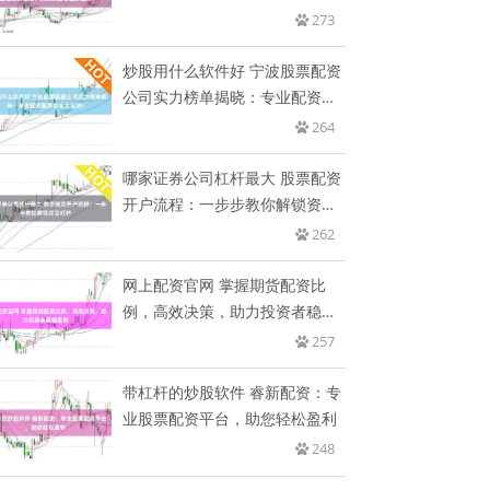
实
273
炒股用什么软件好 宁波股票配资
公司实力榜单揭晓：专业配资服
务
264
哪家证券公司杠杆最大 股票配资
开户流程：一步步教你解锁资金
杠
262
网上配资官网 掌握期货配资比
例，高效决策，助力投资者稳健
盈利
257
带杠杆的炒股软件 睿新配资：专
业股票配资平台，助您轻松盈利
248