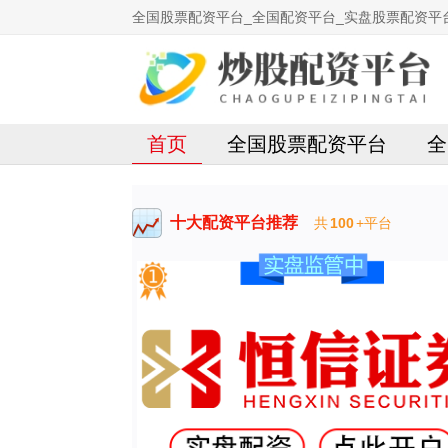
全国股票配资平台_全国配资平台_实盘股票配资平
首页
全国股票配资平台
全
十大配资平台推荐
共
100
+平台