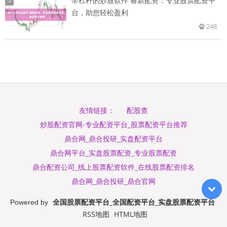
带杠杆的炒股软件 睿新配资：专业股票配资平
台，助您轻松盈利
248
配股查
友情链接：
炒股配资官网-专业配资平台_股票配资平台推荐
鼎合网_鼎合投研_实盘配资平台
鼎合网平台_实盘股票配资_专业股票配资
鼎合配资公司_线上股票配资软件_在线股票配资排名
鼎合网_鼎合投研_鼎合官网
全国股票配资平台_全国配资平台_实盘股票配资平台
Powered by
RSS地图
HTML地图