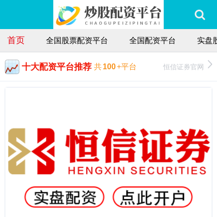
首页
全国股票配资平台
全国配资平台
实盘
十大配资平台推荐
恒信证券官网
共
100
+平台