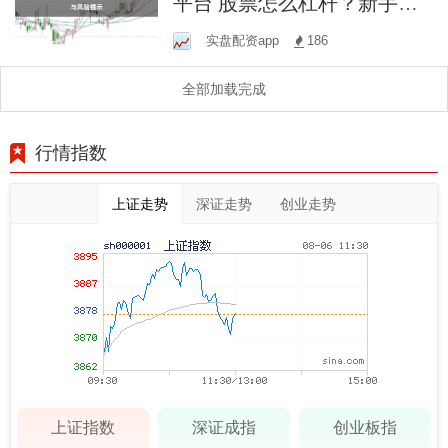
平台 股票怎么杠杆？新手入
门指南与风险提示
实盘配资app
186
全部加载完成
行情指数
上证走势
深证走势
创业走势
上证指数
深证成指
创业板指