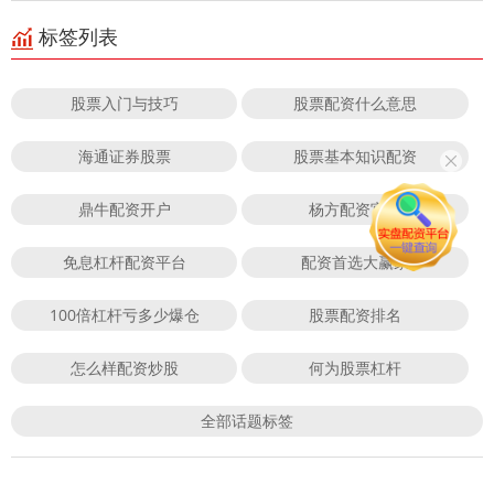
标签列表
股票入门与技巧
股票配资什么意思
海通证券股票
股票基本知识配资
鼎牛配资开户
杨方配资官网
免息杠杆配资平台
配资首选大赢家
100倍杠杆亏多少爆仓
股票配资排名
怎么样配资炒股
何为股票杠杆
全部话题标签