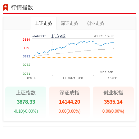
行情指数
上证走势
深证走势
创业走势
上证指数
深证成指
创业板指
3878.33
14144.20
3535.14
-0.10
(-0.00%)
0.00
(0.00%)
0.00
(0.00%)